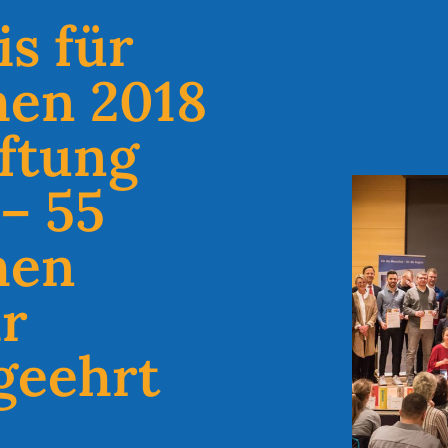
s für
hen 2018
iftung
– 55
hen
hr
geehrt