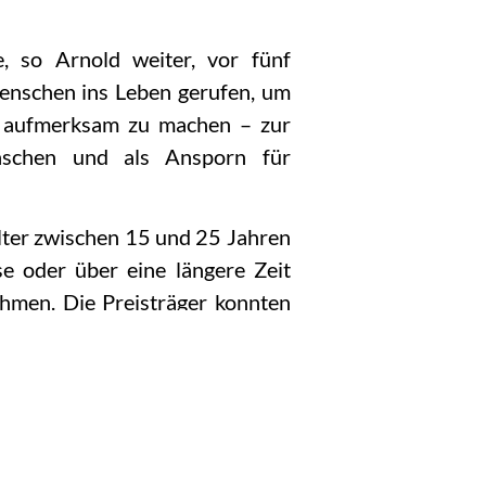
e, so Arnold weiter, vor fünf
enschen ins Leben gerufen, um
t aufmerksam zu machen – zur
schen und als Ansporn für
lter zwischen 15 und 25 Jahren
se oder über eine längere Zeit
hmen. Die Preisträger konnten
rufen waren Bürger, Vereine,
chtungen, die jungen Menschen
.
at dann eine Jury Anfang des
Die Preisgelder werden in vier