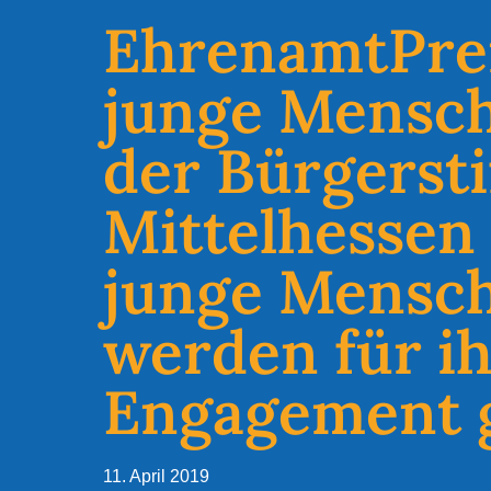
EhrenamtPrei
junge Mensc
der Bürgerst
Mittelhessen 
junge Mensc
werden für i
Engagement 
11. April 2019