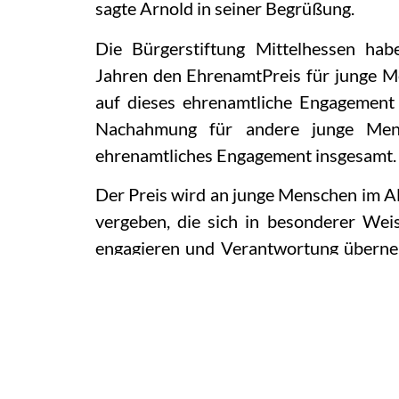
sagte Arnold in seiner Begrüßung.
Die Bürgerstiftung Mittelhessen hab
Jahren den EhrenamtPreis für junge M
auf dieses ehrenamtliche Engagemen
Nachahmung für andere junge Men
ehrenamtliches Engagement insgesamt.
Der Preis wird an junge Menschen im A
vergeben, die sich in besonderer Wei
engagieren und Verantwortung überne
sich nicht selber nominieren. Aufge
Schulen, Gemeinden und andere Einri
für einen EhrenamtPreis vorzuschlagen
Aus den vorliegenden Bewerbungen h
Jahres die 55 Preisträger ermittelt. 