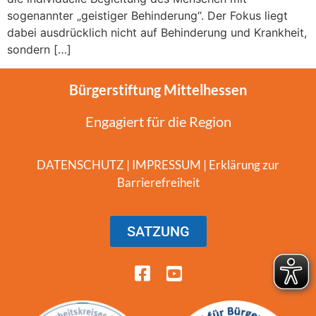
sogenannter „geistiger Behinderung“. Der Fokus liegt
dabei ausdrücklich nicht auf Behinderung und Krankheit,
sondern […]
Bürgerstiftung Mittelhessen
Engagiert für die Region
DATENSCHUTZ
|
IMPRESSUM
|
Erklärung zur
Barrierefreiheit
SATZUNG