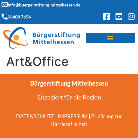
info@buergerstiftung-mittelhessen.de
06408 7654
Art&Office
Bürgerstiftung Mittelhessen
Engagiert für die Region
DATENSCHUTZ
|
IMPRESSUM
|
Erklärung zur
Barrierefreiheit