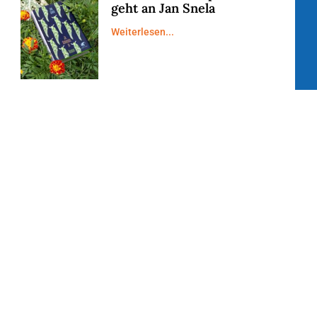
geht an Jan Snela
Weiterlesen...
Zwei neue Stiftungsfonds
unter dem Dach der
Bürgerstiftung Mittelhessen
Weiterlesen...
Neue Harfen-AG an der
Ludwig-Uhland-Schule:
Viele Unterstützer
ermöglichen musikalische
Teilhabe
Weiterlesen...