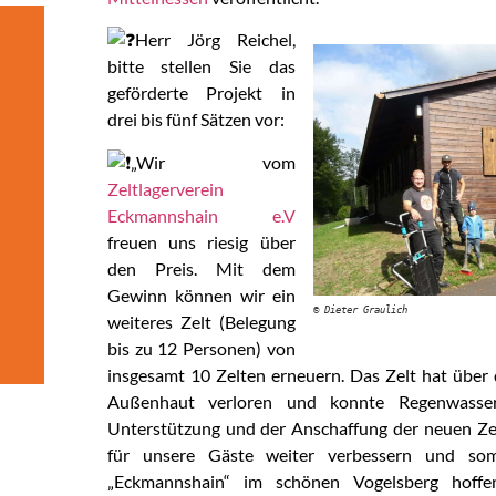
Herr Jörg Reichel,
bitte stellen Sie das
geförderte Projekt in
drei bis fünf Sätzen vor:
„Wir vom
Zeltlagerverein
Eckmannshain e.V
freuen uns riesig über
den Preis. Mit dem
Gewinn können wir ein
© Dieter Graulich
weiteres Zelt (Belegung
bis zu 12 Personen) von
insgesamt 10 Zelten erneuern. Das Zelt hat über 
Außenhaut verloren und konnte Regenwasser
Unterstützung und der Anschaffung der neuen Zel
für unsere Gäste weiter verbessern und som
„Eckmannshain“ im schönen Vogelsberg hoffe