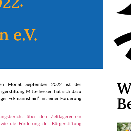
22:
 e.V.
W
den Monat September 2022 ist der
ürgerstiftung Mittelhessen hat sich dazu
B
lager Eckmannshain“ mit einer Förderung
ngsbericht über den Zeltlagerverein
owie die Förderung der Bürgerstiftung