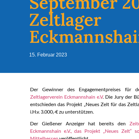
September 20
Zeltlager
Eckmannshain
15. Februar 2023
Der Gewinner des Engagementpreises für 
Zeltlagerverein Eckmannshain e.V
. Die Jury der B
entschieden das Projekt „Neues Zelt für das Zelt
i.H.v. 3.000,-€ zu unterstützen.
Der Gießener Anzeiger hat bereits den
Zeitu
Eckmannshain e.V., das Projekt „Neues Zelt“ s
Mittelhessen
veröffentlicht.