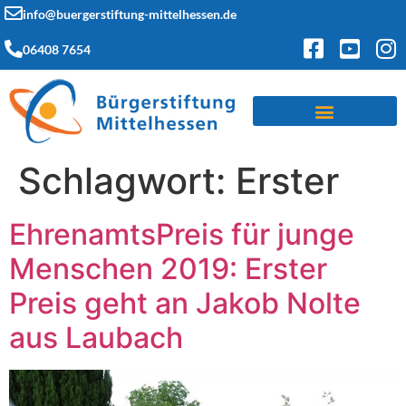
info@buergerstiftung-mittelhessen.de
06408 7654
Schlagwort:
Erster
EhrenamtsPreis für junge
Menschen 2019: Erster
Preis geht an Jakob Nolte
aus Laubach