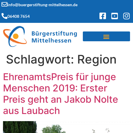
info@buergerstiftung-mittelhessen.de
06408 7654
Schlagwort:
Region
EhrenamtsPreis für junge
Menschen 2019: Erster
Preis geht an Jakob Nolte
aus Laubach