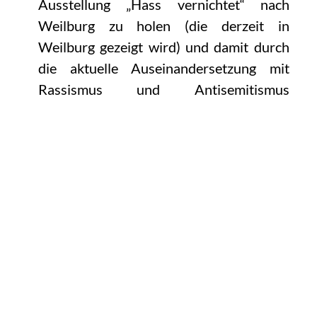
Ausstellung „Hass vernichtet“ nach
Weilburg zu holen (die derzeit in
Weilburg gezeigt wird) und damit durch
die aktuelle Auseinandersetzung mit
Rassismus und Antisemitismus
besonders Jugendliche zu
zivilcouragiertem Engagement für
Demokratie, Rechtstaatlichkeit und
Menschenwürde motiviert.
Alle Aktivitäten des jungen Vereins und
seines rührigen Vorsitzenden finden
durch eine ausführliche Würdigung in der
Presse, zahlreiche positive
Rückmeldungen aus Schulen und in den
gängigen Social-Media-Kanälen weit